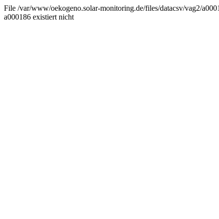
File /var/www/oekogeno.solar-monitoring.de/files/datacsv/vag2/a0001
a000186 existiert nicht