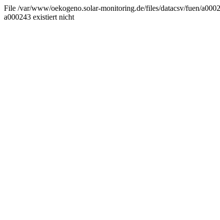
File /var/www/oekogeno.solar-monitoring.de/files/datacsv/fuen/a0002
a000243 existiert nicht