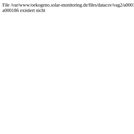
File /var/www/oekogeno.solar-monitoring.de/files/datacsv/vag2/a0001
a000186 existiert nicht