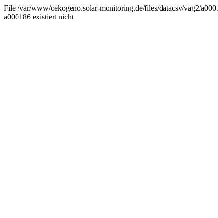
File /var/www/oekogeno.solar-monitoring.de/files/datacsv/vag2/a0001
a000186 existiert nicht