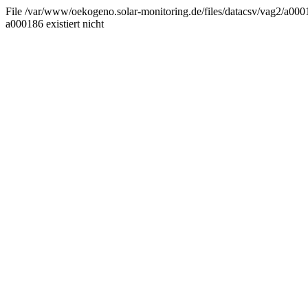
File /var/www/oekogeno.solar-monitoring.de/files/datacsv/vag2/a0001
a000186 existiert nicht