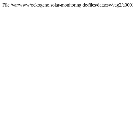
File /var/www/oekogeno.solar-monitoring.de/files/datacsv/vag2/a0001